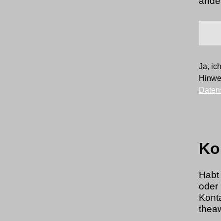
ande
Ja, i
Hinwei
Daten
Ko
Habt
oder
Kon
thea