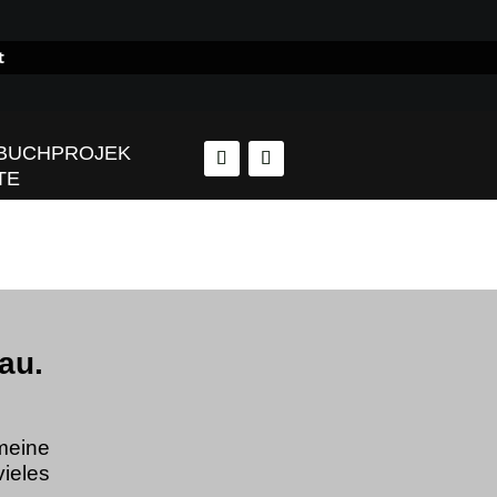

t
BUCHPROJEK
TE
au.
meine
ieles