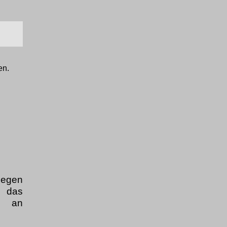
en.
iegen
t das
l an